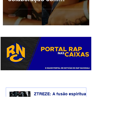
Caiuby. CONFIRA:
ZTREZE: A fusão espiritual
do Rock e do Hip-Hop que
está redefinindo o
underground.
Lançamentos