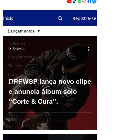
Registre-se
Início
Lançamentos
Todas as
matérias
2 de fev.
Lançamentos
Notícias
Entretenimento
DREWSP lança novo clipe
Cultura
e anuncia álbum solo
“Corte & Cura”.