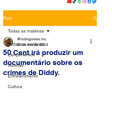
Post
Todas as matérias
@rodrigomes.rnc
Todas as matérias
26 de set. de 2024
50 Cent irá produzir um
Lançamentos
documentário sobre os
Notícias
crimes de Diddy.
Entretenimento
Cultura