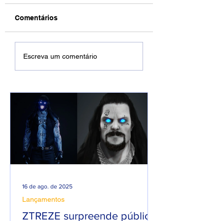
Comentários
DREWSP VOLTA À
Xamuel anuncia
Escreva um comentário
ATIVA COM
será pai e faz m
PROMESSA DE UM
em homenagem 
ANO PESADO NO
seu filho
RAP NACIONAL.
16 de ago. de 2025
Lançamentos
ZTREZE surpreende público