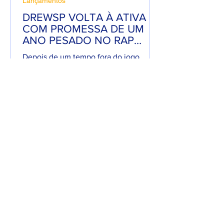
Lançamentos
DREWSP VOLTA À ATIVA
COM PROMESSA DE UM
ANO PESADO NO RAP
NACIONAL.
Depois de um tempo fora do jogo,
DREWSP — cria legítimo do ABC
Paulista — retorna com força total e
sede de mic. O MC, que começou a...