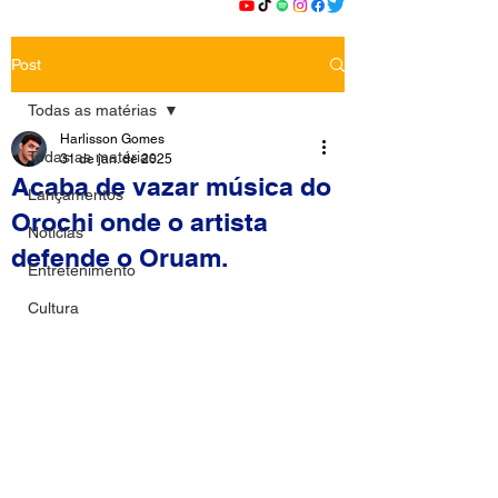
Post
Todas as matérias
Harlisson Gomes
Todas as matérias
31 de jan. de 2025
Acaba de vazar música do
Lançamentos
Orochi onde o artista
Notícias
defende o Oruam.
Entretenimento
Cultura