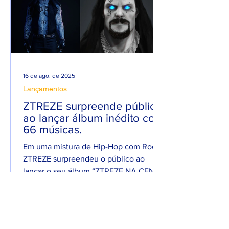
16 de ago. de 2025
Lançamentos
ZTREZE surpreende público
ao lançar álbum inédito com
66 músicas.
Em uma mistura de Hip-Hop com Rock,
ZTREZE surpreendeu o público ao
lançar o seu álbum “ZTREZE NA CENA”
com 66 faixas. 😮🔥 O álbum é...