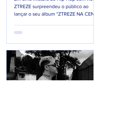
ZTREZE surpreendeu o público ao
lançar o seu álbum “ZTREZE NA CENA”
com 66 faixas. 😮🔥 O álbum é...
7 de jun. de 2025
Lançamentos
DREWSP VOLTA À ATIVA
COM PROMESSA DE UM