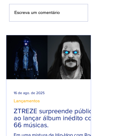
Filipe Ret choca fãs
Quem é Rodrigo
Escreva um comentário
após mudar seu
Gomes? Conheç
visual e aparecer de
dono da Rap Na
barba.
Caixas:
16 de ago. de 2025
Lançamentos
ZTREZE surpreende público
ao lançar álbum inédito com
66 músicas.
Em uma mistura de Hip-Hop com Rock,