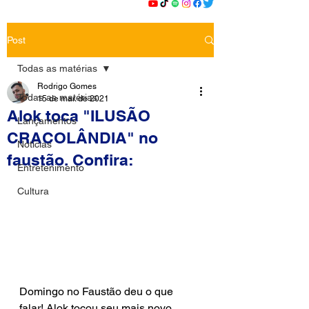
Post
Todas as matérias
Rodrigo Gomes
Todas as matérias
15 de mar. de 2021
Alok toca "ILUSÃO
Lançamentos
CRACOLÂNDIA" no
Notícias
faustão. Confira:
Entretenimento
Cultura
Domingo no Faustão deu o que 
falar! Alok tocou seu mais novo 