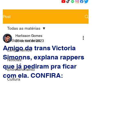
Post
Todas as matérias
Harlisson Gomes
Todas as matérias
28 de set. de 2023
Amigo da trans Victoria
Lançamentos
Simonns, explana rappers
Notícias
que já pediram pra ficar
Entretenimento
com ela. CONFIRA:
Cultura