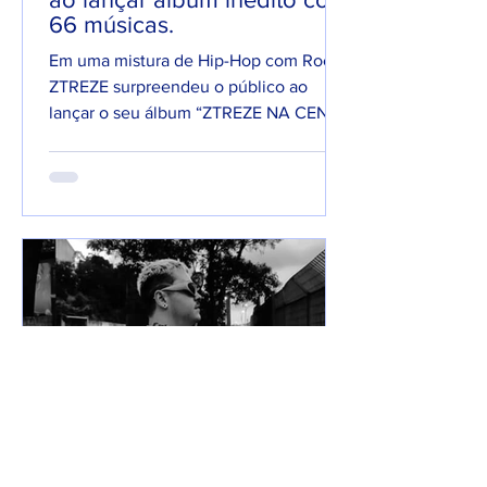
66 músicas.
Em uma mistura de Hip-Hop com Rock,
ZTREZE surpreendeu o público ao
lançar o seu álbum “ZTREZE NA CENA”
com 66 faixas. 😮🔥 O álbum é...
7 de jun. de 2025
Lançamentos