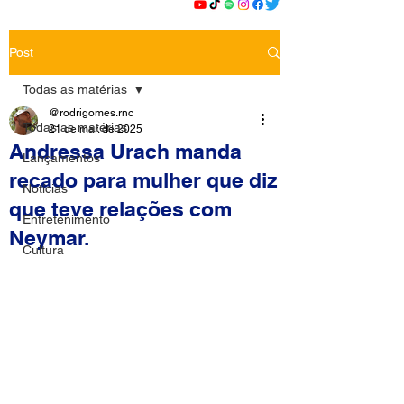
Post
Todas as matérias
@rodrigomes.rnc
Todas as matérias
21 de mar. de 2025
Andressa Urach manda
Lançamentos
recado para mulher que diz
Notícias
que teve relações com
Entretenimento
Neymar.
Cultura