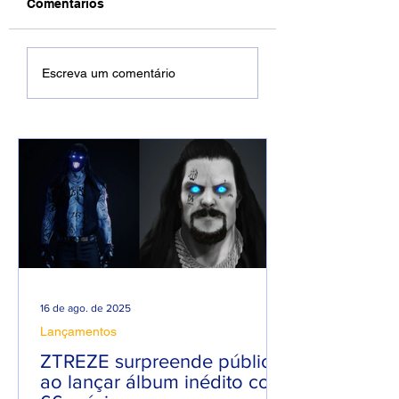
Comentários
Após ajeitar amiga
MC Tuto fica
Escreva um comentário
trans para Filipe Ret,
emocionado apó
mulher cobra
cantar música d
pagamento.
Kevin.
16 de ago. de 2025
Lançamentos
ZTREZE surpreende público
ao lançar álbum inédito com