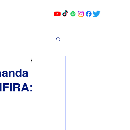
manda
NFIRA: