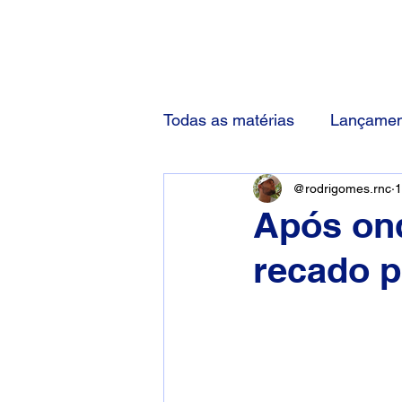
(83) 92000-1048
Todas as matérias
Lançamen
@rodrigomes.rnc
1
Após ond
recado p