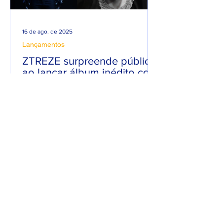
16 de ago. de 2025
Lançamentos
ZTREZE surpreende público
ao lançar álbum inédito com
66 músicas.
Em uma mistura de Hip-Hop com Rock,
ZTREZE surpreendeu o público ao
lançar o seu álbum “ZTREZE NA CENA”
com 66 faixas. 😮🔥 O álbum é...