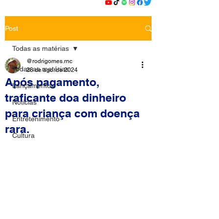
Post
Todas as matérias
@rodrigomes.rnc
Todas as matérias
28 de ago. de 2024
Após pagamento,
Lançamentos
traficante doa dinheiro
Notícias
para criança com doença
Entretenimento
rara.
Cultura