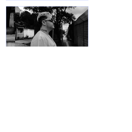
7 de jun. de 2025
Lançamentos
DREWSP VOLTA À ATIVA
COM PROMESSA DE UM
ANO PESADO NO RAP
NACIONAL.
Depois de um tempo fora do jogo,
DREWSP — cria legítimo do ABC
Paulista — retorna com força total e
sede de mic. O MC, que começou a...