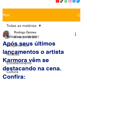
Post
Todas as matérias
Rodrigo Gomes
Todas as matérias
20 de jul. de 2021
Após seus últimos
Lançamentos
lançamentos o artista
Notícias
Karmora vêm se
Entretenimento
destacando na cena.
Cultura
Confira: