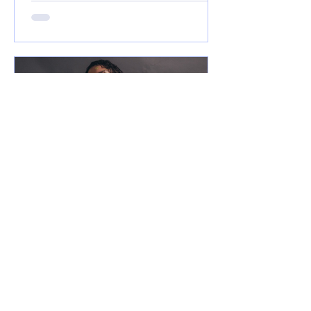
21 de mar. de 2025
Notícias
Xamuel anuncia que será
pai e faz música em
homenagem ao seu filho