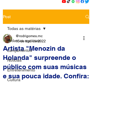
Post
Todas as matérias
@rodrigomes.rnc
Todas as matérias
15 de ago. de 2022
Artista "Menozin da
Lançamentos
Holanda" surpreende o
Notícias
público com suas músicas
Entretenimento
e sua pouca idade. Confira:
Cultura