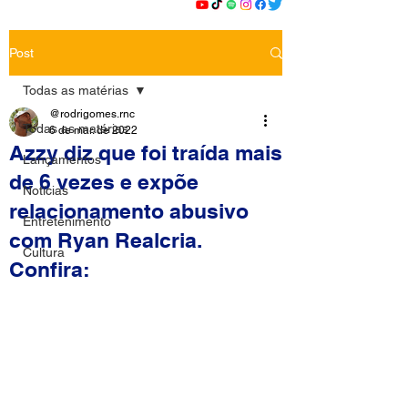
Post
Todas as matérias
@rodrigomes.rnc
Todas as matérias
6 de mar. de 2022
Azzy diz que foi traída mais
Lançamentos
de 6 vezes e expõe
Notícias
relacionamento abusivo
Entretenimento
com Ryan Realcria.
Cultura
Confira: