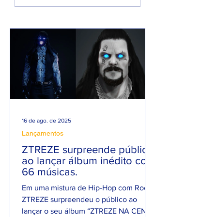
PROMESSA DE UM
em homenagem 
ANO PESADO NO
seu filho
RAP NACIONAL.
16 de ago. de 2025
Lançamentos
ZTREZE surpreende público
ao lançar álbum inédito com
66 músicas.
Em uma mistura de Hip-Hop com Rock,
ZTREZE surpreendeu o público ao
lançar o seu álbum “ZTREZE NA CENA”