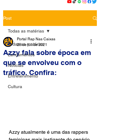
Post
Todas as matérias
Portal Rap Nas Caixas
Todas as matérias
28 de jul. de 2021
Azzy fala sobre época em
Lançamentos
que se envolveu com o
Notícias
tráfico. Confira:
Entretenimento
Cultura
Azzy atualmente é uma das rappers 
femininas mais instigante do cenário 