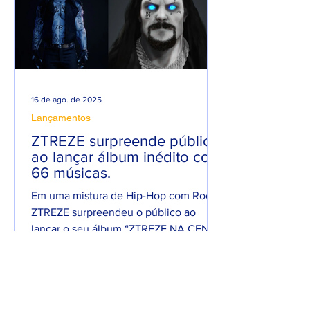
16 de ago. de 2025
Lançamentos
ZTREZE surpreende público
ao lançar álbum inédito com
66 músicas.
Em uma mistura de Hip-Hop com Rock,
ZTREZE surpreendeu o público ao
lançar o seu álbum “ZTREZE NA CENA”
com 66 faixas. 😮🔥 O álbum é...