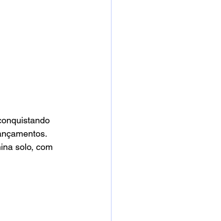
conquistando 
ançamentos. 
ina solo, com 