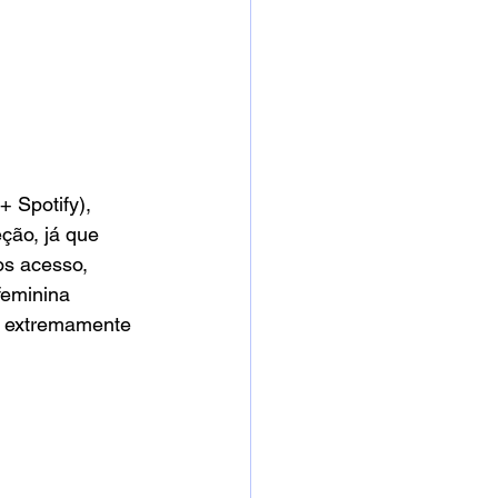
 Spotify), 
ção, já que 
s acesso, 
feminina 
é extremamente 