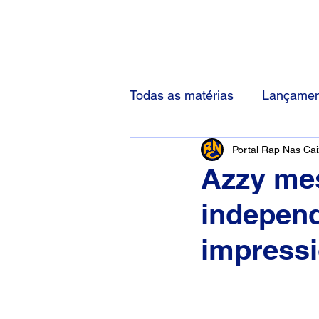
(83) 92000-1048
Todas as matérias
Lançamen
Portal Rap Nas Ca
Azzy me
independ
impressi