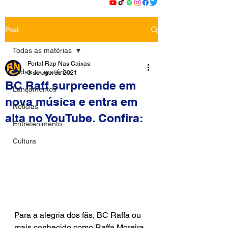
Post
Todas as matérias
Portal Rap Nas Caixas
Todas as matérias
3 de ago. de 2021
BC Raff surpreende em
Lançamentos
nova música e entra em
Notícias
alta no YouTube. Confira:
Entretenimento
Cultura
Para a alegria dos fãs, BC Raffa ou 
mais conhecido como Raffa Moreira, 