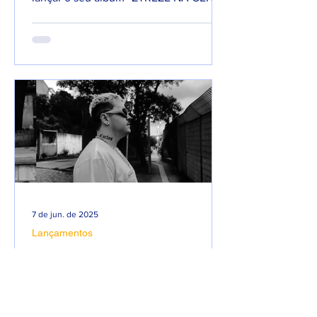
com 66 faixas. 😮🔥 O álbum é...
7 de jun. de 2025
Lançamentos
DREWSP VOLTA À ATIVA
COM PROMESSA DE UM
ANO PESADO NO RAP
NACIONAL.
Depois de um tempo fora do jogo,