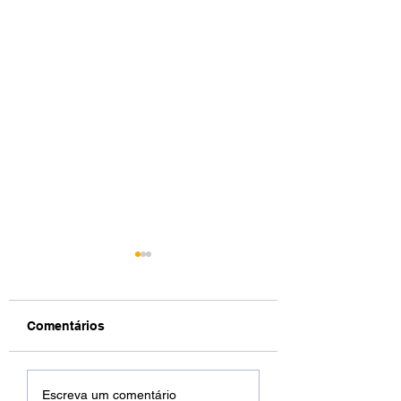
Comentários
DREWSP VOLTA À
Xamuel anuncia
Escreva um comentário