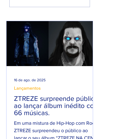
ATIVA COM
será pai e faz m
PROMESSA DE UM
em homenagem 
ANO PESADO NO
seu filho
RAP NACIONAL.
16 de ago. de 2025
Lançamentos
ZTREZE surpreende público
ao lançar álbum inédito com
66 músicas.
Em uma mistura de Hip-Hop com Rock,
ZTREZE surpreendeu o público ao
lançar o seu álbum “ZTREZE NA CENA”