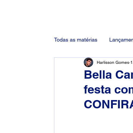
(83) 92000-1048
Todas as matérias
Lançamen
Harlisson Gomes
1
Bella Ca
festa co
CONFIR