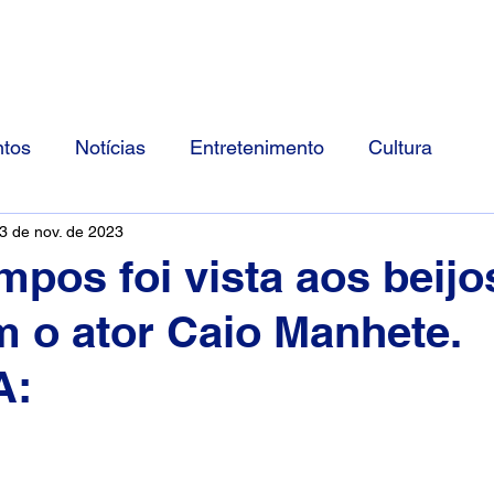
Início
Divulgue Conosco
Sobre
tos
Notícias
Entretenimento
Cultura
3 de nov. de 2023
mpos foi vista aos beij
m o ator Caio Manhete.
A: