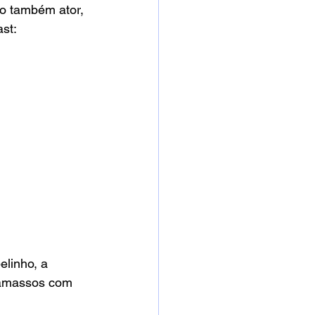
 o também ator, 
st: 
elinho, a 
s amassos com 