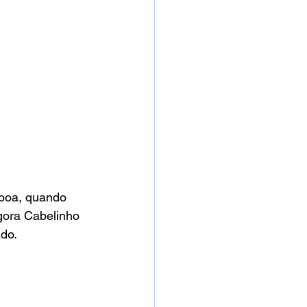
 boa, quando 
gora Cabelinho 
do.