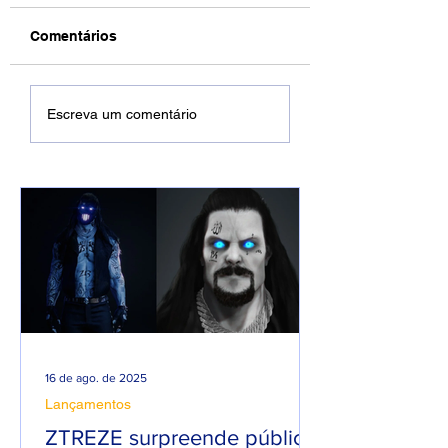
Comentários
DREWSP VOLTA À
Xamuel anuncia
Escreva um comentário
ATIVA COM
será pai e faz m
PROMESSA DE UM
em homenagem 
ANO PESADO NO
seu filho
RAP NACIONAL.
16 de ago. de 2025
Lançamentos
ZTREZE surpreende público