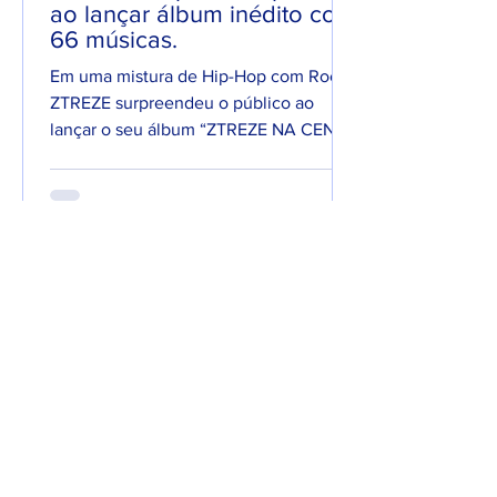
ao lançar álbum inédito com
66 músicas.
Em uma mistura de Hip-Hop com Rock,
ZTREZE surpreendeu o público ao
lançar o seu álbum “ZTREZE NA CENA”
com 66 faixas. 😮🔥 O álbum é...
7 de jun. de 2025