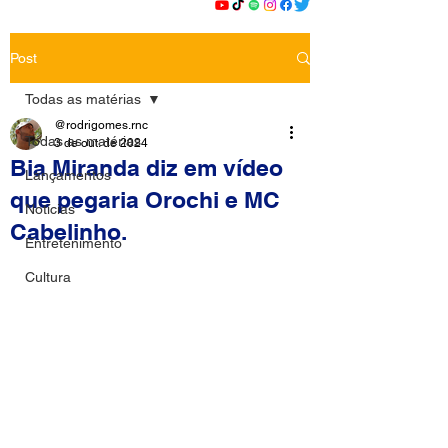
Post
Todas as matérias
@rodrigomes.rnc
Todas as matérias
3 de out. de 2024
Bia Miranda diz em vídeo
Lançamentos
que pegaria Orochi e MC
Notícias
Cabelinho.
Entretenimento
Cultura