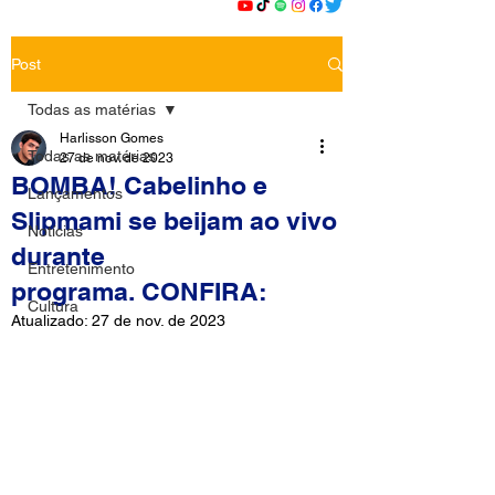
Post
Todas as matérias
Harlisson Gomes
Todas as matérias
27 de nov. de 2023
BOMBA! Cabelinho e
Lançamentos
Slipmami se beijam ao vivo
Notícias
durante
Entretenimento
programa. CONFIRA:
Cultura
Atualizado:
27 de nov. de 2023