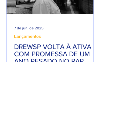
7 de jun. de 2025
Lançamentos
DREWSP VOLTA À ATIVA
COM PROMESSA DE UM
ANO PESADO NO RAP
NACIONAL.
Depois de um tempo fora do jogo,
DREWSP — cria legítimo do ABC
Paulista — retorna com força total e
sede de mic. O MC, que começou a...