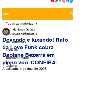
Post
Todas as matérias
Harlisson Gomes
Todas as matérias
30 de nov. de 2023
Devendo e luxando! Rato
Lançamentos
da Love Funk cobra
Notícias
Deolane Bezerra em
Entretenimento
pleno voo. CONFIRA:
Cultura
Atualizado:
1 de dez. de 2023