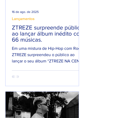
16 de ago. de 2025
Lançamentos
ZTREZE surpreende público
ao lançar álbum inédito com
66 músicas.
Em uma mistura de Hip-Hop com Rock,
ZTREZE surpreendeu o público ao
lançar o seu álbum “ZTREZE NA CENA”
com 66 faixas. 😮🔥 O álbum é...