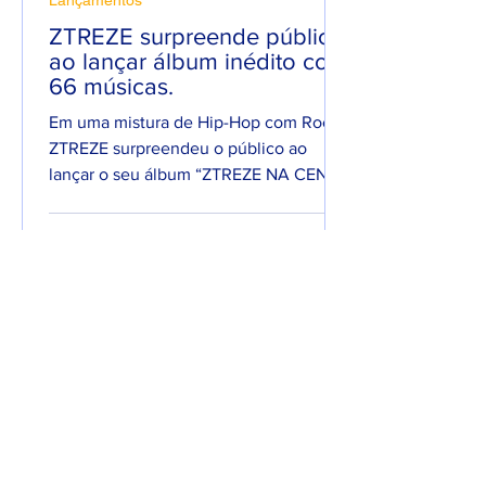
Lançamentos
ZTREZE surpreende público
ao lançar álbum inédito com
66 músicas.
Em uma mistura de Hip-Hop com Rock,
ZTREZE surpreendeu o público ao
lançar o seu álbum “ZTREZE NA CENA”
com 66 faixas. 😮🔥 O álbum é...