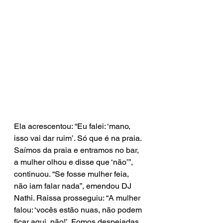
Ela acrescentou: “Eu falei: ‘mano, 
isso vai dar ruim’. Só que é na praia. 
Saímos da praia e entramos no bar, 
a mulher olhou e disse que ‘não’”, 
continuou. “Se fosse mulher feia, 
não iam falar nada”, emendou DJ 
Nathi. Raissa prosseguiu: “A mulher 
falou: ‘vocês estão nuas, não podem 
ficar aqui, não!’. Fomos despejadas 