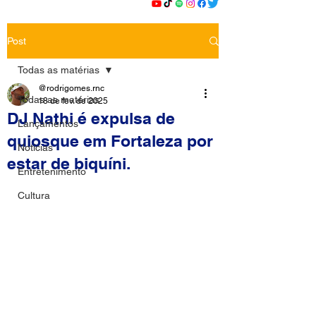
Post
Todas as matérias
@rodrigomes.rnc
Todas as matérias
18 de fev. de 2025
DJ Nathi é expulsa de
Lançamentos
quiosque em Fortaleza por
Notícias
estar de biquíni.
Entretenimento
Cultura