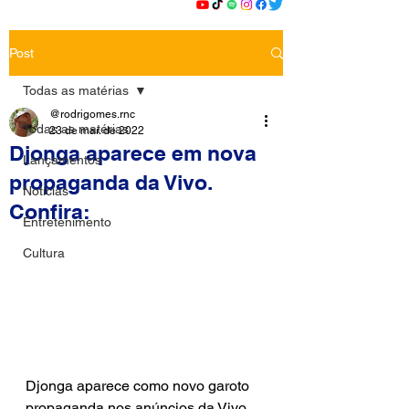
Post
Todas as matérias
@rodrigomes.rnc
Todas as matérias
23 de mar. de 2022
Djonga aparece em nova
Lançamentos
propaganda da Vivo.
Notícias
Confira:
Entretenimento
Cultura
Djonga aparece como novo garoto 
propaganda nos anúncios da Vivo, 