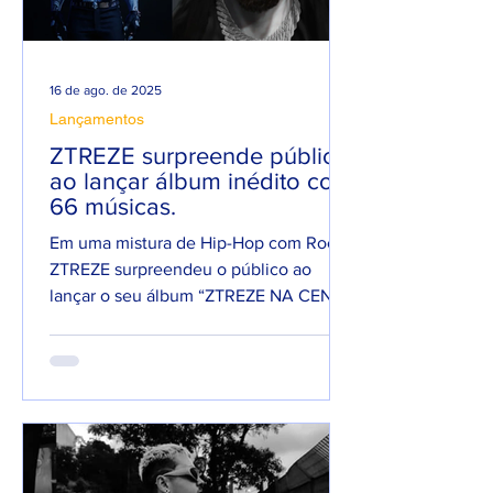
16 de ago. de 2025
Lançamentos
ZTREZE surpreende público
ao lançar álbum inédito com
66 músicas.
Em uma mistura de Hip-Hop com Rock,
ZTREZE surpreendeu o público ao
lançar o seu álbum “ZTREZE NA CENA”
com 66 faixas. 😮🔥 O álbum é...