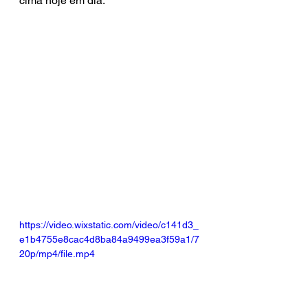
cima hoje em dia.
https://video.wixstatic.com/video/c141d3_
e1b4755e8cac4d8ba84a9499ea3f59a1/7
20p/mp4/file.mp4