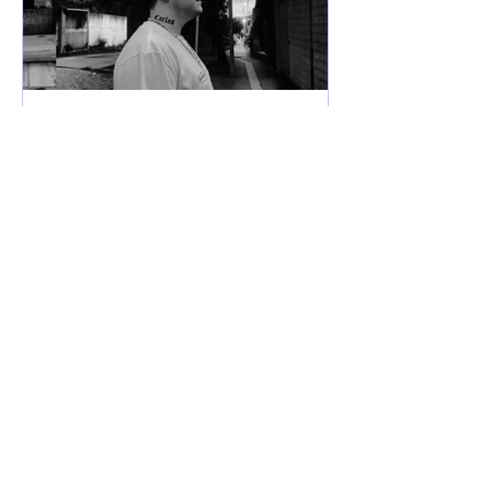
7 de jun. de 2025
Lançamentos
DREWSP VOLTA À ATIVA
COM PROMESSA DE UM
ANO PESADO NO RAP
NACIONAL.
Depois de um tempo fora do jogo,
DREWSP — cria legítimo do ABC
Paulista — retorna com força total e
sede de mic. O MC, que começou a...