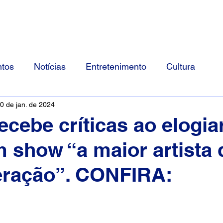
Início
Divulgue Conosco
Sobre
tos
Notícias
Entretenimento
Cultura
0 de jan. de 2024
ecebe críticas ao elogia
m show “a maior artista 
eração”. CONFIRA: