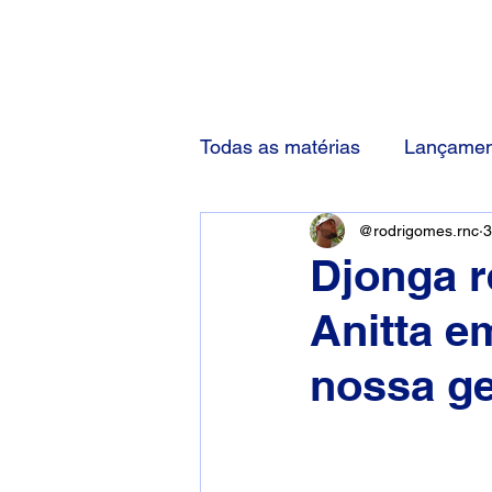
(83) 92000-1048
Todas as matérias
Lançamen
@rodrigomes.rnc
3
Djonga r
Anitta e
nossa g