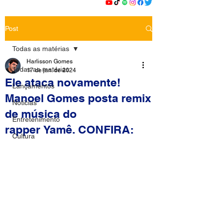
Post
Todas as matérias
Harlisson Gomes
Todas as matérias
17 de jan. de 2024
Ele ataca novamente!
Lançamentos
Manoel Gomes posta remix
Notícias
de música do
Entretenimento
rapper Yamê. CONFIRA:
Cultura