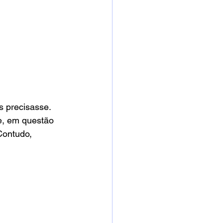
 precisasse. 
e, em questão 
Contudo, 