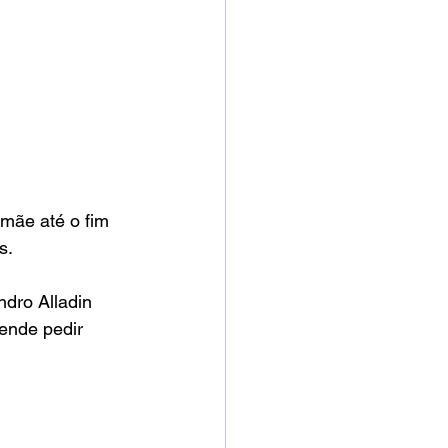
mãe até o fim 
s.
dro Alladin 
tende pedir 