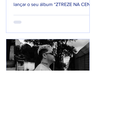
lançar o seu álbum “ZTREZE NA CENA”
com 66 faixas. 😮🔥 O álbum é...
7 de jun. de 2025
Lançamentos
DREWSP VOLTA À ATIVA
COM PROMESSA DE UM
ANO PESADO NO RAP