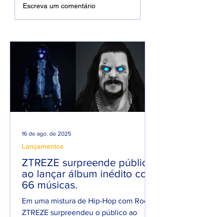
DREWSP VOLTA À
Xamuel anuncia
Escreva um comentário
ATIVA COM
será pai e faz m
PROMESSA DE UM
em homenagem 
ANO PESADO NO
seu filho
RAP NACIONAL.
16 de ago. de 2025
Lançamentos
ZTREZE surpreende público
ao lançar álbum inédito com
66 músicas.
Em uma mistura de Hip-Hop com Rock,
ZTREZE surpreendeu o público ao