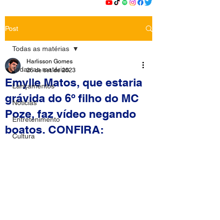
Post
Todas as matérias
Harlisson Gomes
Todas as matérias
26 de set. de 2023
Emylle Matos, que estaria
Lançamentos
grávida do 6º filho do MC
Notícias
Poze, faz vídeo negando
Entretenimento
boatos. CONFIRA:
Cultura