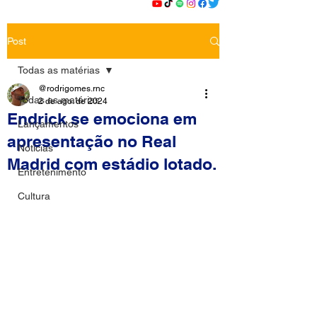
Post
Todas as matérias
@rodrigomes.rnc
Todas as matérias
2 de ago. de 2024
Endrick se emociona em
Lançamentos
apresentação no Real
Notícias
Madrid com estádio lotado.
Entretenimento
Cultura