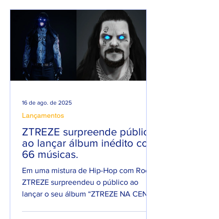
RAP NACIONAL.
16 de ago. de 2025
Lançamentos
ZTREZE surpreende público
ao lançar álbum inédito com
66 músicas.
Em uma mistura de Hip-Hop com Rock,
ZTREZE surpreendeu o público ao
lançar o seu álbum “ZTREZE NA CENA”
com 66 faixas. 😮🔥 O álbum é...