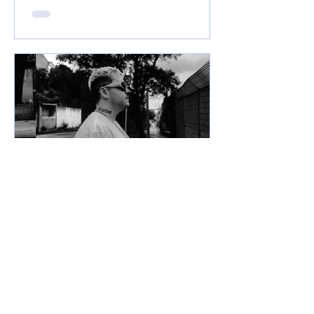
7 de jun. de 2025
Lançamentos
DREWSP VOLTA À ATIVA
COM PROMESSA DE UM
ANO PESADO NO RAP
NACIONAL.
Depois de um tempo fora do jogo,
DREWSP — cria legítimo do ABC