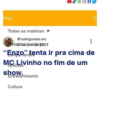
Post
Todas as matérias
@rodrigomes.rnc
Todas as matérias
23 de jun. de 2024
“Enzo” tenta ir pra cima de
Lançamentos
MC Livinho no fim de um
Notícias
show.
Entretenimento
Cultura