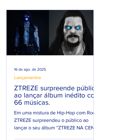
ANO PESADO NO
redefinindo o
RAP NACIONAL.
underground.
16 de ago. de 2025
Lançamentos
ZTREZE surpreende público
ao lançar álbum inédito com
66 músicas.
Em uma mistura de Hip-Hop com Rock,
ZTREZE surpreendeu o público ao
lançar o seu álbum “ZTREZE NA CENA”
com 66 faixas. 😮🔥 O álbum é...