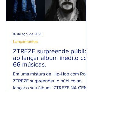
16 de ago. de 2025
Lançamentos
ZTREZE surpreende público
ao lançar álbum inédito com
66 músicas.
Em uma mistura de Hip-Hop com Rock,
ZTREZE surpreendeu o público ao
lançar o seu álbum “ZTREZE NA CENA”
com 66 faixas. 😮🔥 O álbum é...