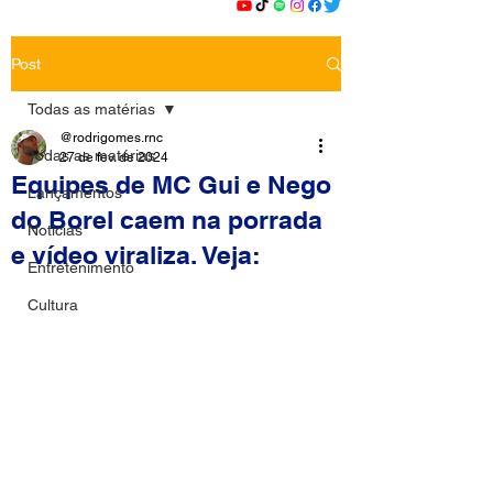
Post
Todas as matérias
@rodrigomes.rnc
Todas as matérias
27 de fev. de 2024
Equipes de MC Gui e Nego
Lançamentos
do Borel caem na porrada
Notícias
e vídeo viraliza. Veja:
Entretenimento
Cultura