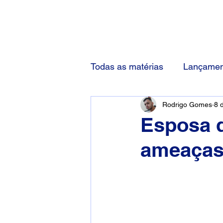
(83) 92000-1048
Todas as matérias
Lançamen
Rodrigo Gomes
8 
Esposa d
ameaças 