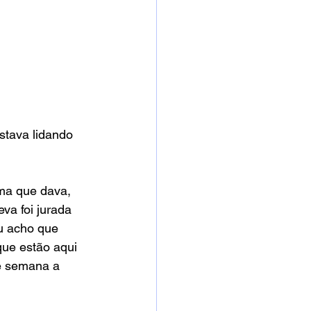
stava lidando 
ma que dava, 
a foi jurada 
u acho que 
que estão aqui 
de semana a 