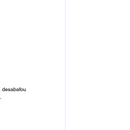
, desabafou 
. 