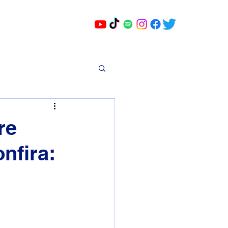
re
nfira: