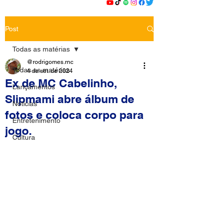
Post
Todas as matérias
@rodrigomes.rnc
Todas as matérias
4 de set. de 2024
Ex de MC Cabelinho,
Lançamentos
Slipmami abre álbum de
Notícias
fotos e coloca corpo para
Entretenimento
jogo.
Cultura