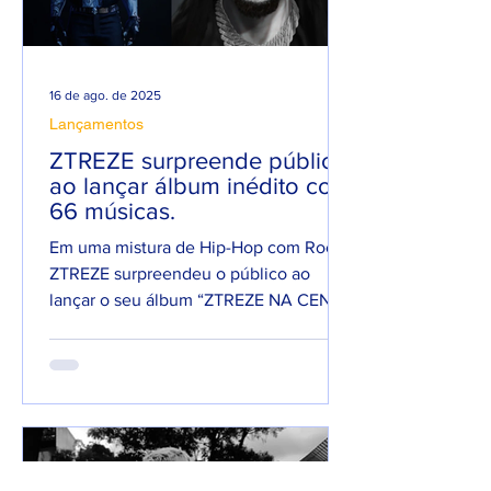
16 de ago. de 2025
Lançamentos
ZTREZE surpreende público
ao lançar álbum inédito com
66 músicas.
Em uma mistura de Hip-Hop com Rock,
ZTREZE surpreendeu o público ao
lançar o seu álbum “ZTREZE NA CENA”
com 66 faixas. 😮🔥 O álbum é...