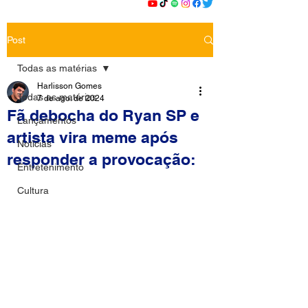
Post
Todas as matérias
Harlisson Gomes
Todas as matérias
7 de ago. de 2024
Fã debocha do Ryan SP e
Lançamentos
artista vira meme após
Notícias
responder a provocação:
Entretenimento
Cultura