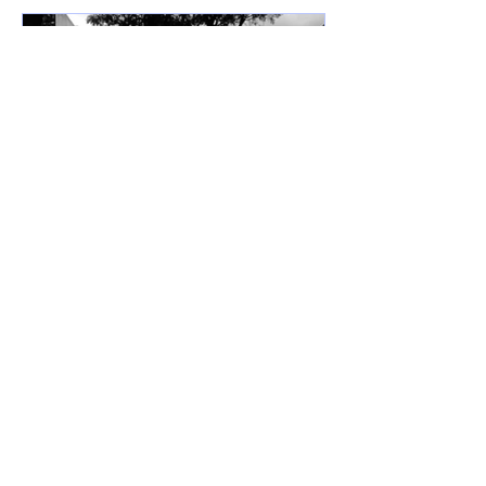
7 de jun. de 2025
Lançamentos
DREWSP VOLTA À ATIVA
COM PROMESSA DE UM
ANO PESADO NO RAP
NACIONAL.
Depois de um tempo fora do jogo,
DREWSP — cria legítimo do ABC
Paulista — retorna com força total e
sede de mic. O MC, que começou a...