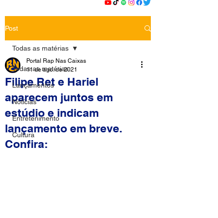
Post
Todas as matérias
Portal Rap Nas Caixas
Todas as matérias
11 de ago. de 2021
Filipe Ret e Hariel
Lançamentos
aparecem juntos em
Notícias
estúdio e indicam
Entretenimento
lançamento em breve.
Cultura
Confira: