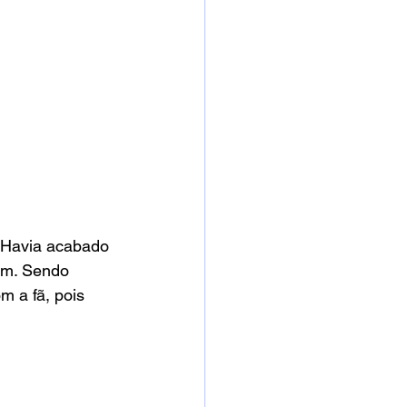
 Havia acabado 
am. Sendo 
m a fã, pois 