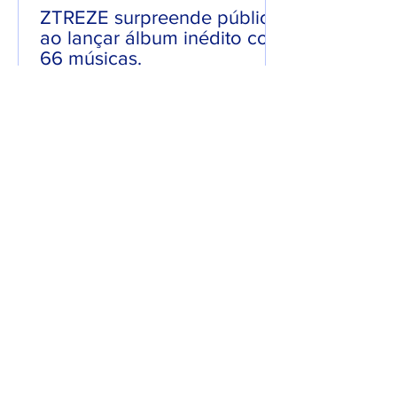
ZTREZE surpreende público
ao lançar álbum inédito com
66 músicas.
Em uma mistura de Hip-Hop com Rock,
ZTREZE surpreendeu o público ao
lançar o seu álbum “ZTREZE NA CENA”
com 66 faixas. 😮🔥 O álbum é...