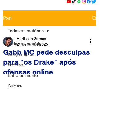
Post
Todas as matérias
Harlisson Gomes
Todas as matérias
21 de jan. de 2025
Gabb MC pede desculpas
Lançamentos
para "os Drake" após
Notícias
ofensas online.
Entretenimento
Cultura