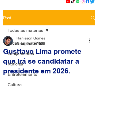
Post
Todas as matérias
Harlisson Gomes
Todas as matérias
5 de jan. de 2025
Gusttavo Lima promete
Lançamentos
que irá se candidatar a
Notícias
presidente em 2026.
Entretenimento
Cultura