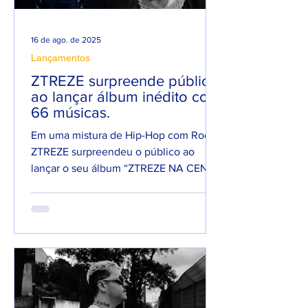
16 de ago. de 2025
Lançamentos
ZTREZE surpreende público
ao lançar álbum inédito com
66 músicas.
Em uma mistura de Hip-Hop com Rock,
ZTREZE surpreendeu o público ao
lançar o seu álbum “ZTREZE NA CENA”
com 66 faixas. 😮🔥 O álbum é...