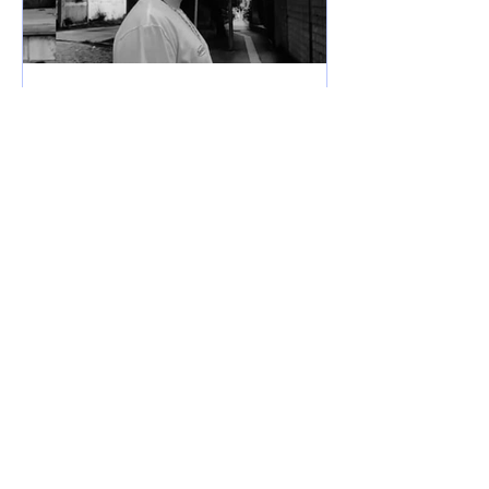
7 de jun. de 2025
Lançamentos
DREWSP VOLTA À ATIVA
COM PROMESSA DE UM
ANO PESADO NO RAP
NACIONAL.
Depois de um tempo fora do jogo,
DREWSP — cria legítimo do ABC
Paulista — retorna com força total e
sede de mic. O MC, que começou a...