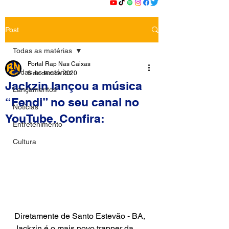
Post
Todas as matérias
Portal Rap Nas Caixas
Todas as matérias
6 de dez. de 2020
Jackzin lançou a música
Lançamentos
“Fendi” no seu canal no
Notícias
YouTube. Confira:
Entretenimento
Cultura
Diretamente de Santo Estevão - BA, 
Jackzin é o mais novo trapper da 