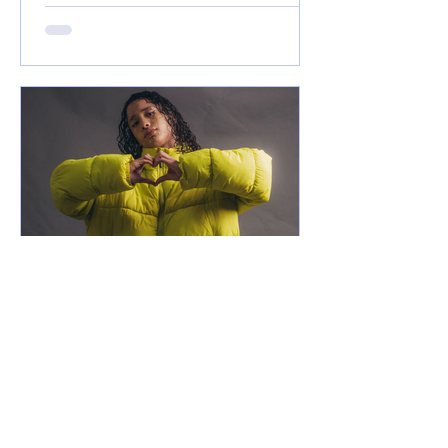
21 de mar. de 2025
Notícias
Xamuel anuncia que será
pai e faz música em
homenagem ao seu filho