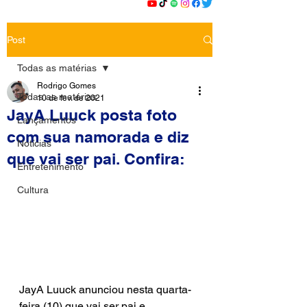
Post
Todas as matérias
Rodrigo Gomes
Todas as matérias
10 de fev. de 2021
JayA Luuck posta foto
Lançamentos
com sua namorada e diz
Notícias
que vai ser pai. Confira:
Entretenimento
Cultura
JayA Luuck anunciou nesta quarta-
feira (10) que vai ser pai e 