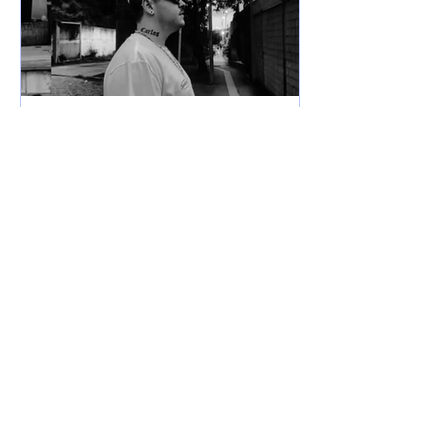
7 de jun. de 2025
Lançamentos
DREWSP VOLTA À ATIVA
COM PROMESSA DE UM
ANO PESADO NO RAP
NACIONAL.
Depois de um tempo fora do jogo,
DREWSP — cria legítimo do ABC
Paulista — retorna com força total e
sede de mic. O MC, que começou a...