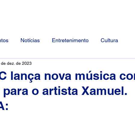
Início
Divulgue Conosco
Sobre
tos
Notícias
Entretenimento
Cultura
 de dez. de 2023
C lança nova música c
 para o artista Xamuel.
A: