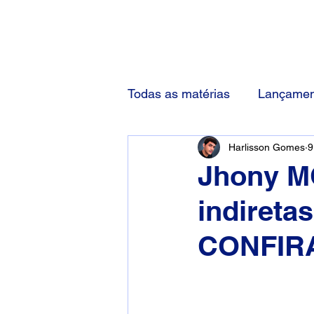
(83) 92000-1048
Todas as matérias
Lançamen
Harlisson Gomes
9
Jhony M
indiretas
CONFIR