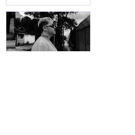
7 de jun. de 2025
Lançamentos
DREWSP VOLTA À ATIVA
COM PROMESSA DE UM
ANO PESADO NO RAP
NACIONAL.
Depois de um tempo fora do jogo,
DREWSP — cria legítimo do ABC
Paulista — retorna com força total e
sede de mic. O MC, que começou a...