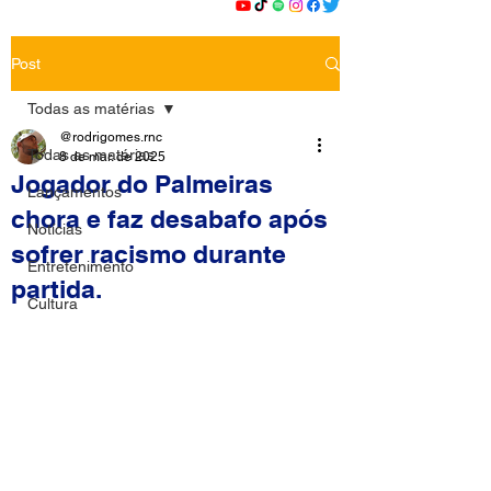
Post
Todas as matérias
@rodrigomes.rnc
Todas as matérias
8 de mar. de 2025
Jogador do Palmeiras
Lançamentos
chora e faz desabafo após
Notícias
sofrer racismo durante
Entretenimento
partida.
Cultura