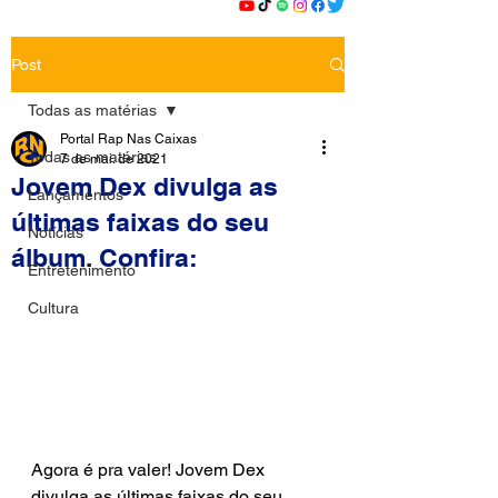
Post
Todas as matérias
Portal Rap Nas Caixas
Todas as matérias
7 de mai. de 2021
Jovem Dex divulga as
Lançamentos
últimas faixas do seu
Notícias
álbum. Confira:
Entretenimento
Cultura
Agora é pra valer! Jovem Dex 
divulga as últimas faixas do seu 