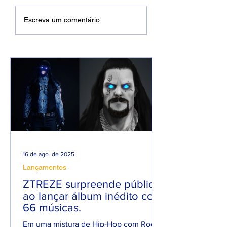
DREWSP VOLTA À
Xamuel anuncia
Escreva um comentário
ATIVA COM
será pai e faz m
PROMESSA DE UM
em homenagem 
ANO PESADO NO
seu filho
RAP NACIONAL.
16 de ago. de 2025
Lançamentos
ZTREZE surpreende público
ao lançar álbum inédito com
66 músicas.
Em uma mistura de Hip-Hop com Rock,