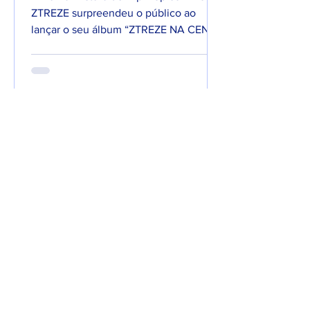
ZTREZE surpreendeu o público ao
lançar o seu álbum “ZTREZE NA CENA”
com 66 faixas. 😮🔥 O álbum é...
7 de jun. de 2025
Lançamentos
DREWSP VOLTA À ATIVA
COM PROMESSA DE UM