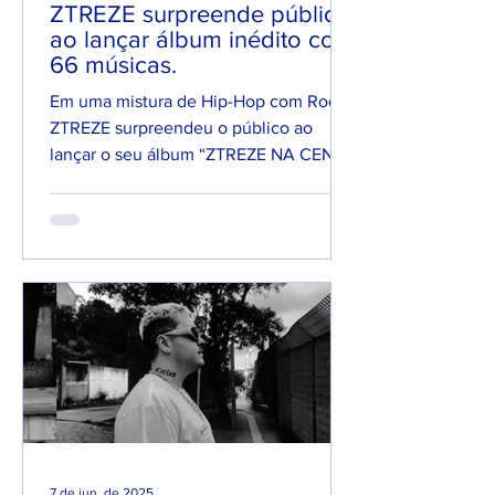
ZTREZE surpreende público
ao lançar álbum inédito com
66 músicas.
Em uma mistura de Hip-Hop com Rock,
ZTREZE surpreendeu o público ao
lançar o seu álbum “ZTREZE NA CENA”
com 66 faixas. 😮🔥 O álbum é...
7 de jun. de 2025