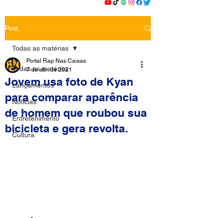
Post
Todas as matérias
Portal Rap Nas Caixas
Todas as matérias
7 de abr. de 2021
Jovem usa foto de Kyan
Lançamentos
para comparar aparência
Notícias
de homem que roubou sua
Entretenimento
bicicleta e gera revolta.
Cultura