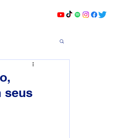
o,
 seus