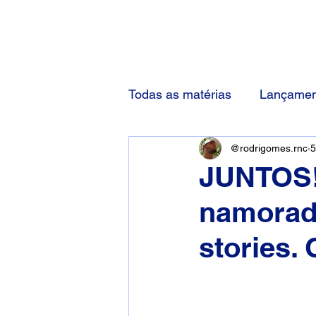
(83) 92000-1048
Todas as matérias
Lançamen
@rodrigomes.rnc
5
JUNTOS!
namorad
stories.