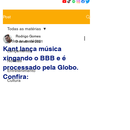
Post
Todas as matérias
Rodrigo Gomes
Todas as matérias
3 de abr. de 2021
Kant lança música
Lançamentos
xingando o BBB e é
Notícias
processado pela Globo.
Entretenimento
Confira:
Cultura