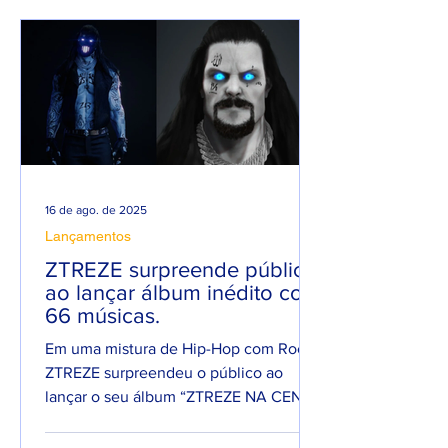
RAP NACIONAL.
16 de ago. de 2025
Lançamentos
ZTREZE surpreende público
ao lançar álbum inédito com
66 músicas.
Em uma mistura de Hip-Hop com Rock,
ZTREZE surpreendeu o público ao
lançar o seu álbum “ZTREZE NA CENA”
com 66 faixas. 😮🔥 O álbum é...