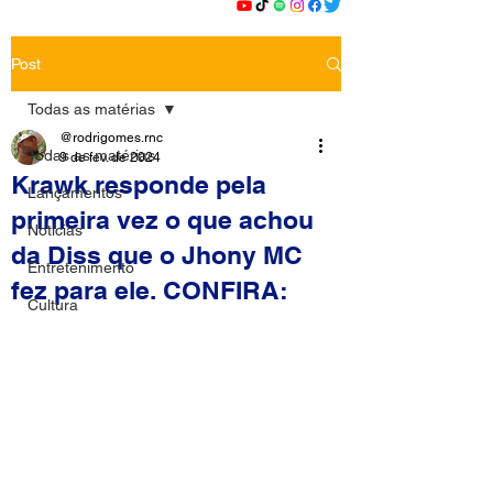
Post
Todas as matérias
@rodrigomes.rnc
Todas as matérias
9 de fev. de 2024
Krawk responde pela
Lançamentos
primeira vez o que achou
Notícias
da Diss que o Jhony MC
Entretenimento
fez para ele. CONFIRA:
Cultura