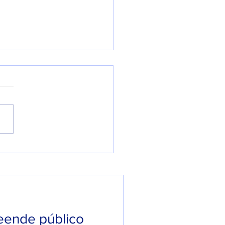
WSP VOLTA À ATIVA
 PROMESSA DE UM
 PESADO NO RAP
IONAL.
eende público