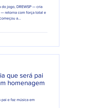
a do jogo, DREWSP — cria
 — retorna com força total e
começou a...
a que será pai
 em homenagem
 pai e faz música em