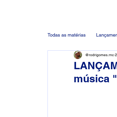
(83) 92000-1048
Todas as matérias
Lançamen
@rodrigomes.rnc
2
LANÇAME
música "