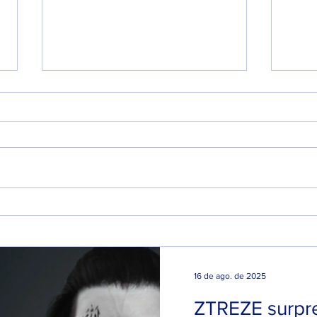
ZTREZE surpreende
DRE
público ao lançar álbum
COM
inédito com 66 músicas.
ANO
NAC
16 de ago. de 2025
ZTREZE surpr