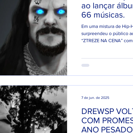
ao lançar álb
66 músicas.
Em uma mistura de Hip-
surpreendeu o público a
“ZTREZE NA CENA” com 66
7 de jun. de 2025
DREWSP VOLT
COM PROMES
ANO PESADO