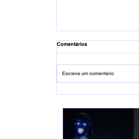
Comentários
Escreva um comentário
DREWSP lança novo clipe e
anuncia álbum solo “Corte
& Cura”.