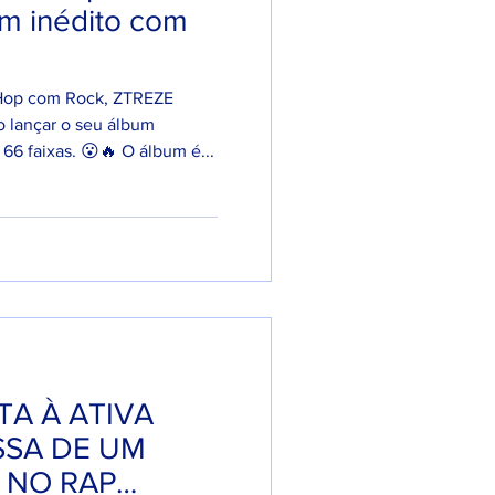
um inédito com
Hop com Rock, ZTREZE
o lançar o seu álbum
 faixas. 😮🔥 O álbum é...
A À ATIVA
SA DE UM
 NO RAP