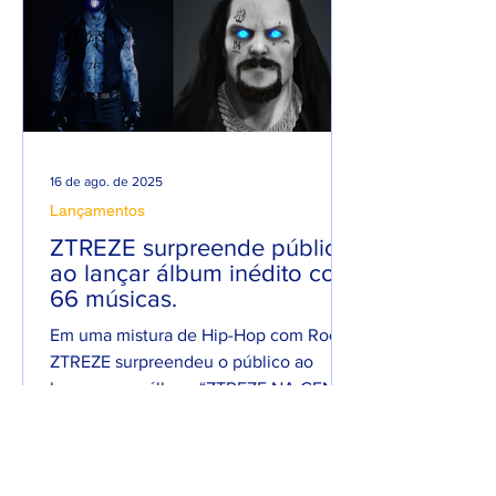
16 de ago. de 2025
Lançamentos
ZTREZE surpreende público
ao lançar álbum inédito com
66 músicas.
Em uma mistura de Hip-Hop com Rock,
ZTREZE surpreendeu o público ao
lançar o seu álbum “ZTREZE NA CENA”
com 66 faixas. 😮🔥 O álbum é...