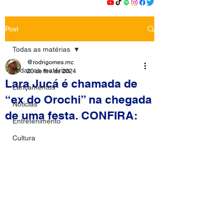
Post
Todas as matérias
@rodrigomes.rnc
Todas as matérias
20 de fev. de 2024
Lara Jucá é chamada de
Lançamentos
“ex do Orochi” na chegada
Notícias
de uma festa. CONFIRA:
Entretenimento
Cultura