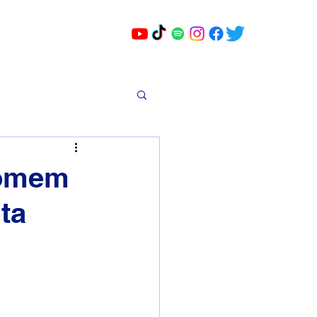
homem
ta