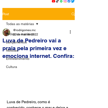
Post
Todas as matérias
@rodrigomes.rnc
Todas as matérias
22 de mar. de 2022
Luva de Pedreiro vai a
Lançamentos
praia pela primeira vez e
Notícias
emociona internet. Confira:
Entretenimento
Cultura
Luva de Pedreiro, como é 
conhecido, conhece o mar e deixa a 