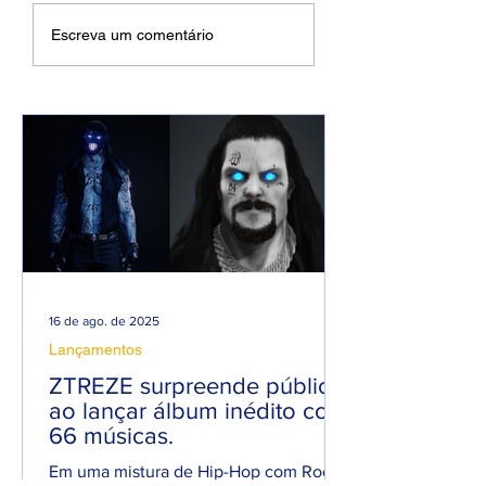
DREWSP VOLTA À
Xamuel anuncia
Escreva um comentário
ATIVA COM
será pai e faz m
PROMESSA DE UM
em homenagem 
ANO PESADO NO
seu filho
RAP NACIONAL.
16 de ago. de 2025
Lançamentos
ZTREZE surpreende público
ao lançar álbum inédito com
66 músicas.
Em uma mistura de Hip-Hop com Rock,