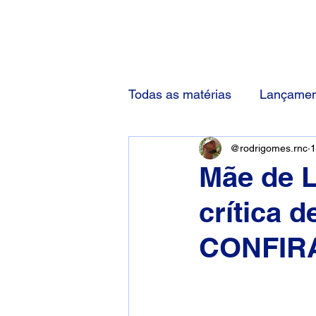
(83) 92000-1048
Todas as matérias
Lançamen
@rodrigomes.rnc
1
Mãe de L
crítica d
CONFIR