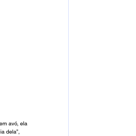
em avó, ela 
a dela”, 