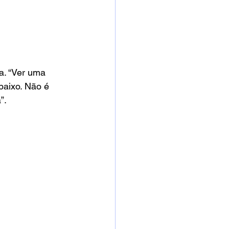
a. “Ver uma 
baixo. Não é 
”.