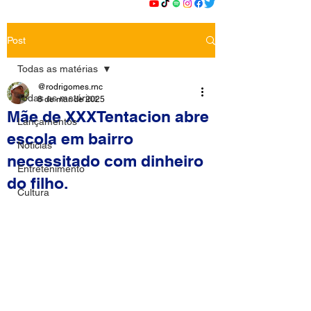
Post
Todas as matérias
@rodrigomes.rnc
Todas as matérias
8 de mar. de 2025
Mãe de XXXTentacion abre
Lançamentos
escola em bairro
Notícias
necessitado com dinheiro
Entretenimento
do filho.
Cultura