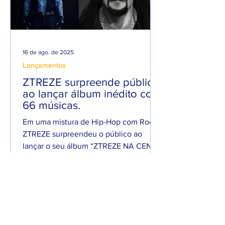
16 de ago. de 2025
Lançamentos
ZTREZE surpreende público
ao lançar álbum inédito com
66 músicas.
Em uma mistura de Hip-Hop com Rock,
ZTREZE surpreendeu o público ao
lançar o seu álbum “ZTREZE NA CENA”
com 66 faixas. 😮🔥 O álbum é...